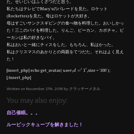
た。せいじいはふくざつだと思う。
私たちはテレビでMacy'sのパレードを見た。ロケット
(Rockettes)を見た。母はロケットが大好き。
母はすごいサンクスギビングの食べ物を料理した。おいしかっ
た！三このパイを料理した。りんご、ピーカン、カボチャ。ピ
ーカンは私の好きなパイ。
私はおいと一緒にチィスをした。もちろん、私はかった。
私はクリスマスのあかりとの両親をてつだた。それはよく見え
た！
u
s
e
r
i
d
=
′
1
′
,
′
′
[insert_php] echo get_avatar(
size = '100' );
=
1
,
u
s
e
r
d
i
[/insert_php]
Written on November 27th, 2018 by クラッチーメタル
You may also enjoy:
自己催眠。。。
ルービックキューブを解きました！