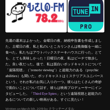
先週の週末はよかった。金曜日の夜、納税申告書を作成しまし
た。土曜日の夜、私と私のいとこカリンさんは晩御飯を一緒に
食べた。私たちはアウトバックステーキハウスに行った。とて
も、とても美味しかった！日曜日の夜、私はビーチで散歩し
た。良い夜だった。後で、私は面白いポッドキャストについて
「遠隔視聴」（"remote viewing"）と超能力のある （psychic
abilities）も聞いた。ポッドキャストはミステリアスユニバース
という。それが私のお気に入りの一つ。彼らはたくさんの奇妙
で面白いことについて話す。彼らは映画プロデューサーにイン
タビューした。「
Third Eye Spies
」という遠隔視聴と超能力の
あるについての新しい映画がある。すぐに見たい！
Written on March 5th, 2019 by クラッチーメタル