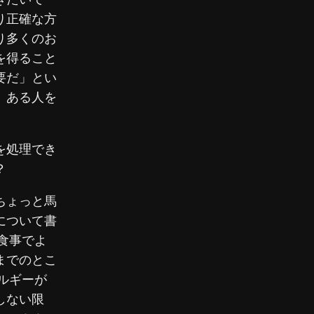
り正確な方
り多くのお
を得ること
要だ」とい
、ある人を
を処理でき
？
ちょっと馬
について書
食事でよ
までのとこ
ルギーが
しない限