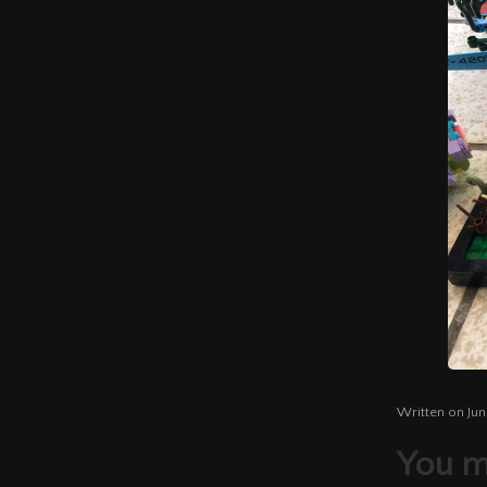
Written on 
You m