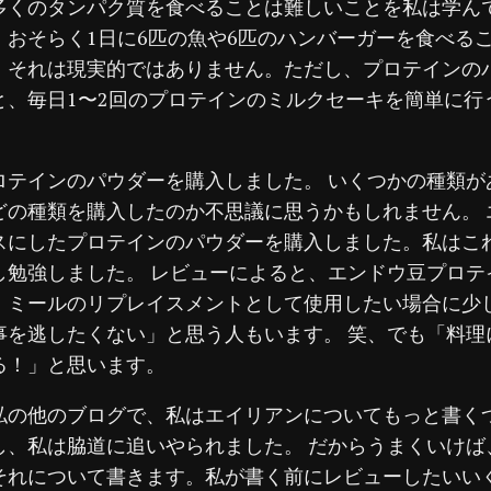
多くのタンパク質を食べることは難しいことを私は学ん
、おそらく1日に6匹の魚や6匹のハンバーガーを食べる
。それは現実的ではありません。ただし、プロテインの
と、毎日1〜2回のプロテインのミルクセーキを簡単に行
ロテインのパウダーを購入しました。 いくつかの種類が
どの種類を購入したのか不思議に思うかもしれません。 
スにしたプロテインのパウダーを購入しました。私はこ
し勉強しました。 レビューによると、エンドウ豆プロテ
、ミールのリプレイスメントとして使用したい場合に少
事を逃したくない」と思う人もいます。 笑、でも「料理
る！」と思います。
私の他のブログで、私はエイリアンについてもっと書く
し、私は脇道に追いやられました。 だからうまくいけば
それについて書きます。私が書く前にレビューしたいい