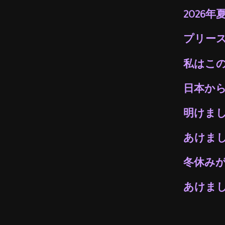
2026
プリー
私はこ
日本か
明けまし
あけま
冬休み
あけま