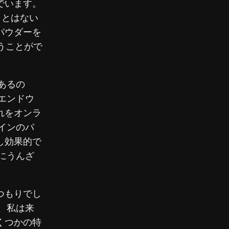
でいます。
ことはない
パウダーを
うことがで
あるの
エンドウ
れをオンラ
インのパ
し効果的で
にうんざ
つもりでし
、私は来
くつかの特