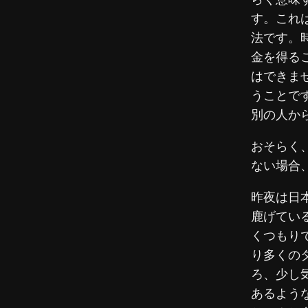
す。これ
法です。
金を得る
はできま
うことで
別の人か
おそらく
ない場合
昨夜は日
鹿げてい
くつもり
り多くの
ろ、少し
あるよう