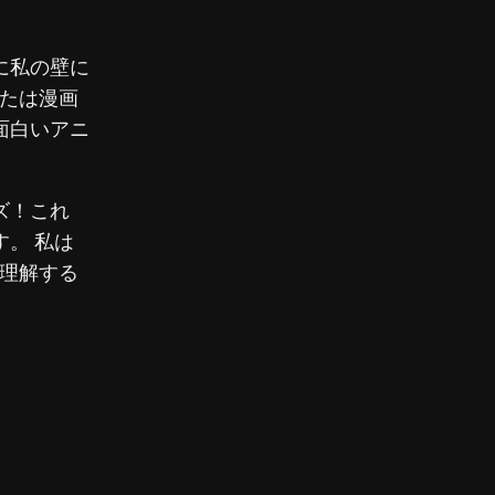
に私の壁に
なたは漫画
面白いアニ
ズ！これ
。 私は
を理解する